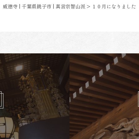
威徳寺 | 千葉県銚子市 | 真言宗智山派
>
１０月になりました